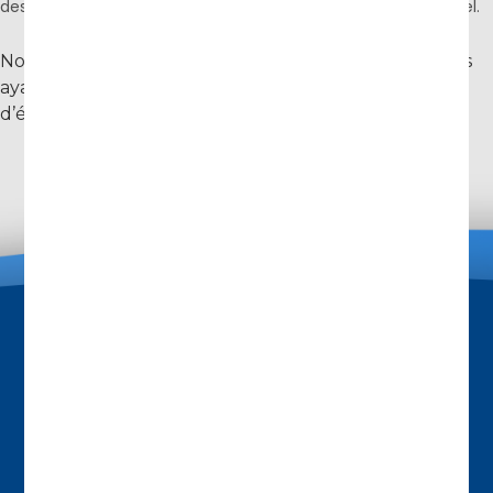
des évolutions du marché parapharmaceutique et industriel.
Nous remercions chaleureusement tous les visiteurs
ayant pris le temps de découvrir notre stand et
d’échanger avec notre équipe.