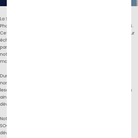
La SOCOTHYD a eu le plaisir de participer au salon Hidhab
Pharm Expo 2026, organisé à Sétif du 30 Avril au 02 Mai 2026.
Cet événement a constitué une excellente opportunité pour
échanger avec les différents acteurs du secteur
parapharmaceutique et industriel, ainsi que pour présenter
notre savoir-faire et nos solutions adaptées aux besoins du
marché.
Durant ces trois journées, notre équipe a accueilli de
nombreux visiteurs, partenaires et professionnels, avec
lesquels nous avons partagé notre expérience, nos activités
ainsi que notre engagement envers la qualité et le
développement continu.
Notre participation à ce salon reflète la volonté de la
SOCOTHYD de renforcer sa présence dans le secteur,
développer de nouvelles collaborations et rester à l’écoute