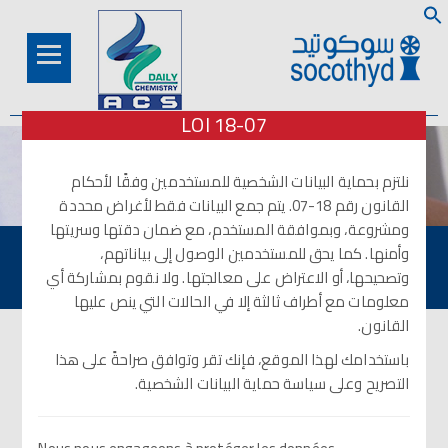
Search
for:
Sear
LOI 18-07
نلتزم بحماية البيانات الشخصية للمستخدمين وفقًا لأحكام
القانون رقم 18-07. يتم جمع البيانات فقط لأغراض محددة
ومشروعة، وبموافقة المستخدم، مع ضمان دقتها وسريتها
وأمنها. كما يحق للمستخدمين الوصول إلى بياناتهم،
منتجات الشريط اللاصق
وتصحيحها، أو الاعتراض على معالجتها. ولا نقوم بمشاركة أي
معلومات مع أطراف ثالثة إلا في الحالات التي ينص عليها
القانون.
باستخدامك لهذا الموقع، فإنك تقر وتوافق صراحةً على هذا
التصريح وعلى سياسة حماية البيانات الشخصية.