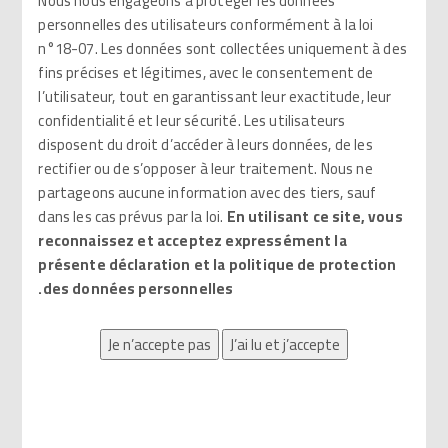
Nous nous engageons à protéger les données
personnelles des utilisateurs conformément à la loi
n°18-07. Les données sont collectées uniquement à des
fins précises et légitimes, avec le consentement de
l’utilisateur, tout en garantissant leur exactitude, leur
confidentialité et leur sécurité. Les utilisateurs
disposent du droit d’accéder à leurs données, de les
ضمادة لاصقة
ضمادة لاصقة
rectifier ou de s’opposer à leur traitement. Nous ne
مضادة للحساسية
دقيقة المسام
partageons aucune information avec des tiers, sauf
غير مثقبة
dans les cas prévus par la loi.
En utilisant ce site, vous
reconnaissez et acceptez expressément la
présente déclaration et la politique de protection
des données personnelles.